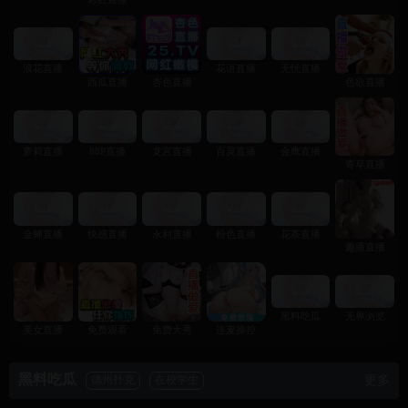
💬 影评社区 · 日本免费电影讨论
分享你的观影感受，推荐你喜欢的日本免费电影，与影迷一
起交流。
影迷小野
2026-07-18 22:14
最近看了
日本免费电影
《花束般的恋爱》，真的太感
动了！强烈推荐给所有喜欢爱情片的朋友。
日剧推荐
里这部绝对是年度最佳。
❤️ 28 · 💬 6 回复
东京影迷
2026-07-18 20:03
求推荐好看的
日本免费电影
悬疑类！刚看完《怪
物》，是枝裕和真的厉害。还有没有类似的
日本影视
推荐？
❤️ 15 · 💬 3 回复