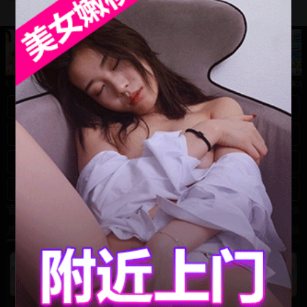
按题材快速找到你喜欢的日本免费电影，海量资源任你选。
爱情
悬疑
动画
剧情
(86)
(72)
(94)
(68)
治愈
热血
奇幻
恐怖
(55)
(47)
(39)
(28)
喜剧
动作
科幻
纪录片
(52)
(61)
(33)
(24)
🔍 热门搜索
日本免费电影
日剧推荐
日本动漫
高清日本电影
免费看日剧
新片速递
⭐ 本周推荐