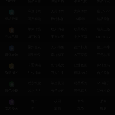
东京复仇者
花束般的恋爱
怪物
新
高分
新
2025
热血
⭐ 8.6
2024
爱情
⭐ 8.9
2024
悬疑
⭐ 8.4
铃芽之旅
人生删除事务所
四重奏
高分
新
经典
2023
动画
⭐ 8.7
2024
悬疑
⭐ 8.2
2023
治愈
⭐ 9.1
🏆 高分经典
更多 →
必看日本电影
精选豆瓣高分日本免费电影，每一部都是不容错过的影视佳
作。
情书
千与千寻
小偷家族
神作
神作
高分
1995
爱情
⭐ 9.5
2001
动画
⭐ 9.4
2018
剧情
⭐ 9.0
被嫌弃的松子的一生
经典
2006
剧情
⭐ 8.9
📊 人气榜单
完整榜单 →
日本免费电影热榜