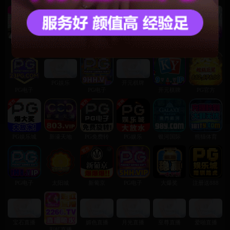
铃芽之旅 · 奇幻动画
1
9.2
花束般的恋爱 · 爱情
2
8.9
千与千寻 · 经典动画
3
9.4
怪物 · 悬疑
4
8.6
四重奏 · 治愈
5
9.1
📌 热播日剧
人生删除事务所
更新至10
四重奏
全12集
东京复仇者
更新至8
逃耻
全11集
半泽直树
全10集